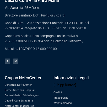
Casa di Cura Villa Anna Maria
Via Saturnia, 25 – Roma
Direttore Sanitario:
Dott. Pierluigi Siccardi
Casa di Cura – Autorizzazione Sanitaria:
DCA U00104 del
27/03/2014 integrato dal DCA U00281 del 06/07/2018
Copertura Assicurativa compagnia assicurativa
n.
2023RCG00290-1212704 con la Berkshire Hathaway
Massimali
RCT/RCO
€5.000.000,00
Gruppo NefroCenter
Informazioni Legali
[iub-pp-button]
Consorzio NefroCenter
Rome American Hospital
Qualità
Centro Medico Michelangelo
Trasparenza
Casa di Cura Santa Rita
Whistleblowing
NefroCenter Diagnostica