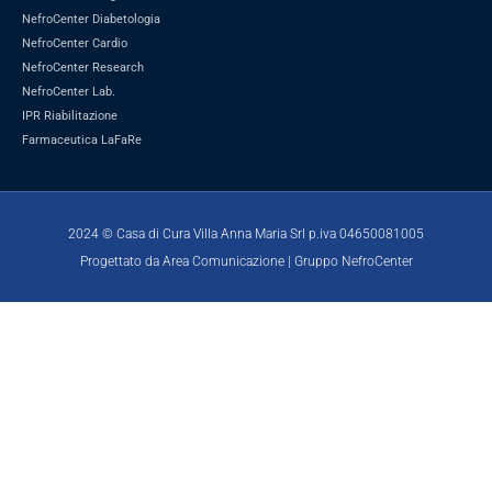
NefroCenter Diabetologia
NefroCenter Cardio
NefroCenter Research
NefroCenter Lab.
IPR Riabilitazione
Farmaceutica LaFaRe
2024 © Casa di Cura Villa Anna Maria Srl p.iva 04650081005
Progettato da Area Comunicazione | Gruppo NefroCenter